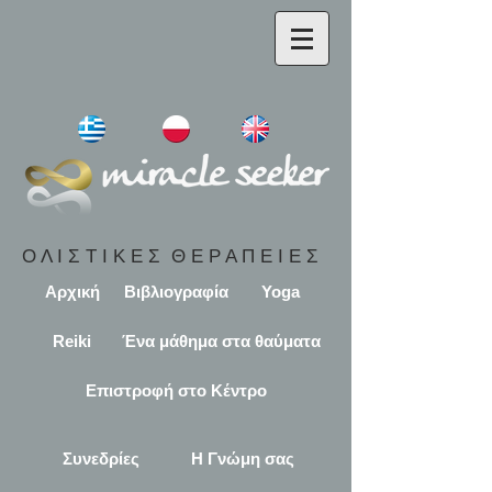
Ο Λ Ι Σ Τ Ι Κ Ε Σ Θ Ε Ρ Α Π Ε Ι Ε Σ
Αρχική
Βιβλιογραφία
Yoga
Reiki
Ένα μάθημα στα θαύματα
Επιστροφή στο Κέντρο
Συνεδρίες
Η Γνώμη σας