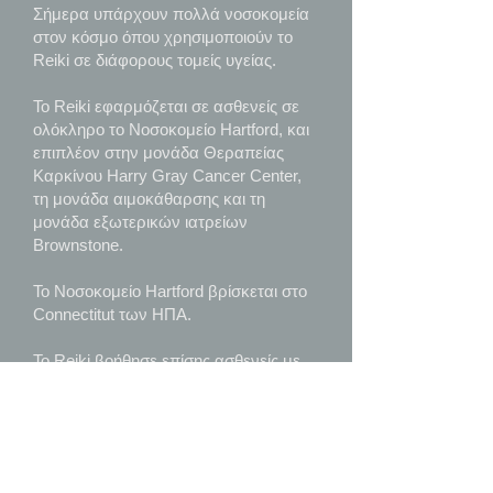
Σήμερα υπάρχουν πολλά νοσοκομεία
στον κόσμο όπου χρησιμοποιούν το
Reiki σε διάφορους τομείς υγείας.
Το Reiki εφαρμόζεται σε ασθενείς σε
ολόκληρο το Νοσοκομείο Hartford, και
επιπλέον στην μονάδα Θεραπείας
Καρκίνου Harry Gray Cancer Center,
τη μονάδα αιμοκάθαρσης και τη
μονάδα εξωτερικών ιατρείων
Brownstone.
Το Νοσοκομείο Hartford βρίσκεται στο
Connectitut των ΗΠΑ.
Το Reiki βοήθησε επίσης ασθενείς με
καρκίνο στο Washington Cancer
Institute του Νοσοκομείου Washington
Hospital Center.
Τι είναι το Reiki