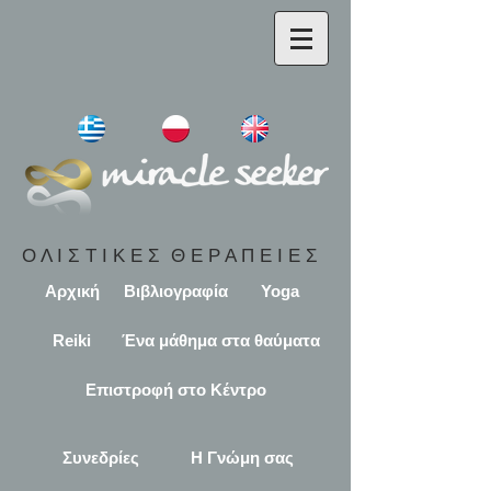
Ο Λ Ι Σ Τ Ι Κ Ε Σ Θ Ε Ρ Α Π Ε Ι Ε Σ
Αρχική
Βιβλιογραφία
Yoga
Reiki
Ένα μάθημα στα θαύματα
Επιστροφή στο Κέντρο
Συνεδρίες
Η Γνώμη σας