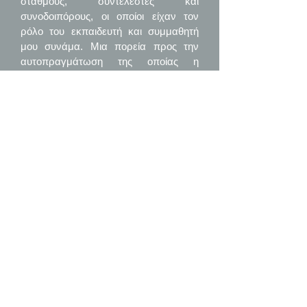
σταθμούς, συντελεστές και
συνοδοιπόρους, οι οποίοι είχαν τον
ρόλο του εκπαιδευτή και συμμαθητή
μου συνάμα. Μια πορεία προς την
αυτοπραγμάτωση της οποίας η
αποτύπωση έχω προσπαθήσει να
επιτευχθεί με έναν τρόπο απλό και
κατανοητό, καθώς επίσης και ευγενικά
διατρητικό προς τις άμυνες του Δυτικού
τρόπου σκέψης και κουλτούρας.
Περίληψη
Ο Συγγραφέας
Contact
Email address:
ioannis@miracleseeker.com