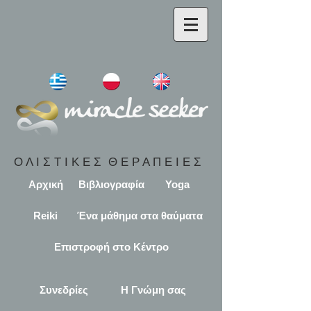
Ο Λ Ι Σ Τ Ι Κ Ε Σ Θ Ε Ρ Α Π Ε Ι Ε Σ
Αρχική
Βιβλιογραφία
Yoga
Reiki
Ένα μάθημα στα θαύματα
Επιστροφή στο Κέντρο
Συνεδρίες
Η Γνώμη σας