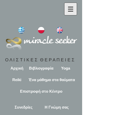
Ο Λ Ι Σ Τ Ι Κ Ε Σ Θ Ε Ρ Α Π Ε Ι Ε Σ
Αρχική
Βιβλιογραφία
Yoga
Reiki
Ένα μάθημα στα θαύματα
Επιστροφή στο Κέντρο
Συνεδρίες
Η Γνώμη σας