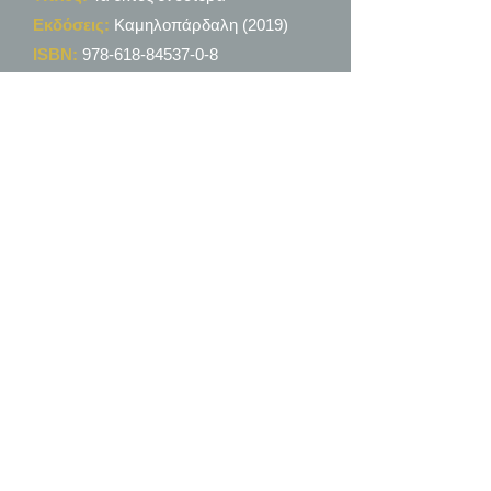
Εκδόσεις:
Καμηλοπάρδαλη (2019)
ISBN:
978-618-84537-0-8
Κεντρική Διάθεση
:
Books2u.gr,
Ασκληπιού 60, Αθήνα, TK 11471, Τηλ
2130054794
Ηλεκτρονική παραγγελία:
www.Books2u.gr
Contact
Email address:
ioannis@miracleseeker.com