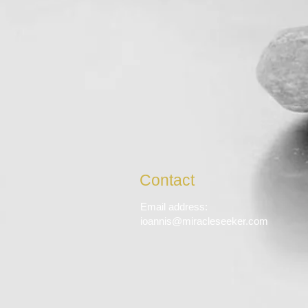
Contact
Email address:
ioannis@miracleseeker.com