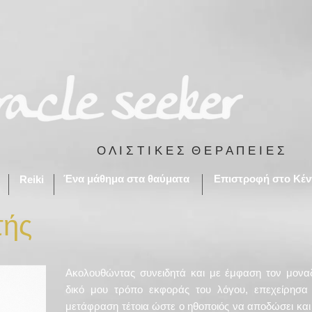
Ο Λ Ι Σ Τ Ι Κ Ε Σ Θ Ε Ρ Α Π Ε Ι Ε Σ
Ένα μάθημα στα θαύματα
Επιστροφή στο Κέν
Reiki
τής
Ακολουθώντας συνειδητά και με έμφαση τον μονα
δικό μου τρόπο εκφοράς του λόγου, επεχείρησα
μετάφραση τέτοια ώστε ο ηθοποιός να αποδώσει και