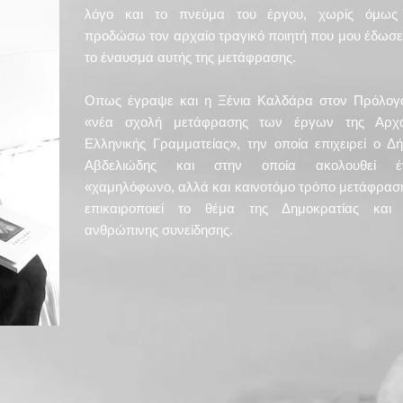
λόγο και το πνεύμα του έργου, χωρίς όμως
προδώσω τον αρχαίο τραγικό ποιητή που μου έδωσε
το έναυσμα αυτής της μετάφρασης.
Οπως έγραψε και η Ξένια Καλδάρα στον Πρόλογο
«νέα σχολή μετάφρασης των έργων της Αρχα
Ελληνικής Γραμματείας», την οποία επιχειρεί ο Δ
Αβδελιώδης και στην οποία ακολουθεί έ
«χαμηλόφωνο, αλλά και καινοτόμο τρόπο μετάφρασ
επικαιροποιεί το θέμα της Δημοκρατίας και 
ανθρώπινης συνείδησης.