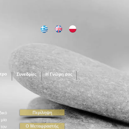
τρο
Συνεδρίες
Η Γνώμη σας
Περίληψη
δικό
 μία
Ο Μεταφραστής
 τον