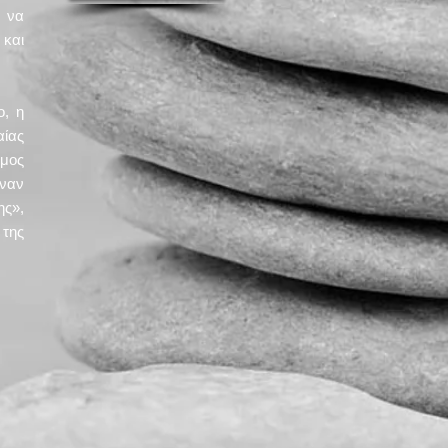
 να
 και
, η
ίας
ήμος
ναν
ης»,
της