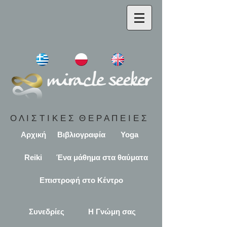
Ο Λ Ι Σ Τ Ι Κ Ε Σ Θ Ε Ρ Α Π Ε Ι Ε Σ
Αρχική
Βιβλιογραφία
Yoga
Reiki
Ένα μάθημα στα θαύματα
Επιστροφή στο Κέντρο
Συνεδρίες
Η Γνώμη σας