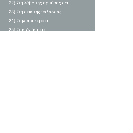
22) Στη λάβα της αρμύρας σου
23) Στη σκιά της θάλασσας
24) Στην προκυμαία
25) Στης ζωής μου
26) Τα θαλασσινά
27) Το φινιστρίνι
28) Φάρος
29) Χαμένη Ατλαντίδα
Περίληψη
Ο Συγγραφέας
Contact
Email address:
ioannis@miracleseeker.com